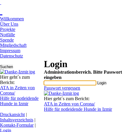
Willkommen
Über Uns
Projekte
Notfälle
Spende
Mitgliedschaft
Impressum
Datenschutz
Login
Administrationsbereich. Bitte Passwort
Hier geht´s zum
eingeben
Bericht:
ATA in Zeiten von
Passwort vergessen
Corona/
Hilfe für notleidende
Hier geht´s zum Bericht:
Hunde in Izmir
ATA in Zeiten von Corona/
Hilfe für notleidende Hunde in Izmir
Druckansicht
|
Inhaltsverzeichnis
|
Kontakt-Formular
|
Login